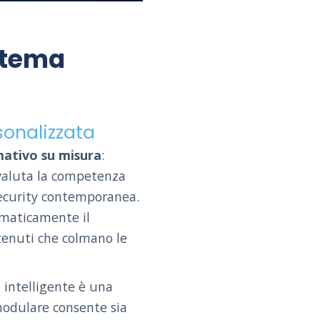
istema
sonalizzata
mativo su misura
:
 valuta la competenza
rsecurity contemporanea.
tomaticamente il
tenuti che colmano le
 intelligente è una
 modulare consente sia