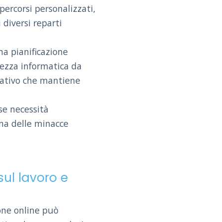
ercorsi personalizzati,
 diversi reparti
a pianificazione
rezza informatica da
uativo che mantiene
se necessità
ama delle minacce
ul lavoro e
ione online può