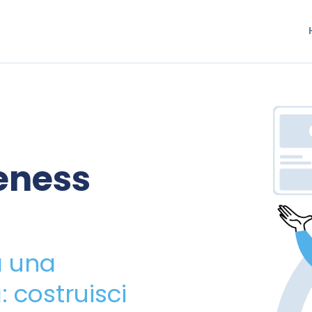
eness
a una
 costruisci