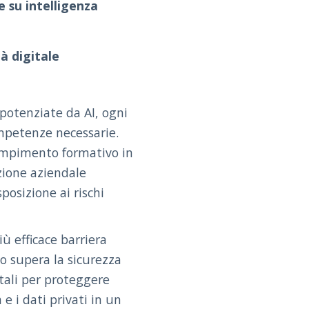
 su intelligenza
tà digitale
 potenziate da AI, ogni
mpetenze necessarie.
empimento formativo in
zione aziendale
osizione ai rischi
ù efficace barriera
o supera la sicurezza
ali per proteggere
 e i dati privati in un